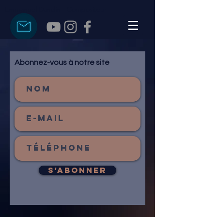
Emmanuel Dandin - Compositeur
Abonnez-vous à notre site
S'abonner